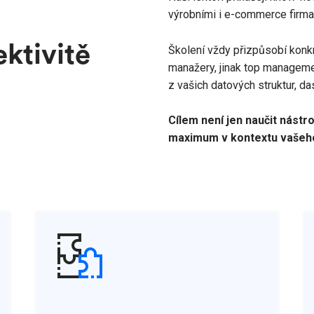
výrobními i e-commerce firmam
ektivitě
Školení vždy přizpůsobí konkré
manažery, jinak top managemen
z vašich datových struktur, d
Cílem není jen naučit nástro
maximum v kontextu vašeho