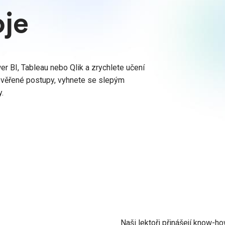
oje
er BI, Tableau nebo Qlik a zrychlete učení
ověřené postupy, vyhnete se slepým
y.
Naši lektoři přinášejí know-h