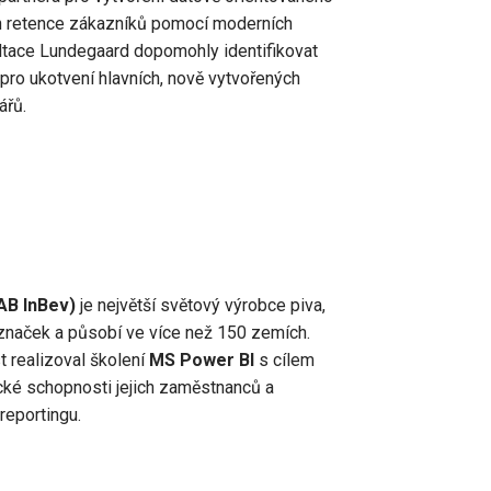
en retence zákazníků pomocí moderních
ltace Lundegaard dopomohly identifikovat
pro ukotvení hlavních, nově vytvořených
ářů.
AB InBev)
je největší světový výrobce piva,
 značek a působí ve více než 150 zemích.
 realizoval školení
MS Power BI
s cílem
nické schopnosti jejich zaměstnanců a
 reportingu.