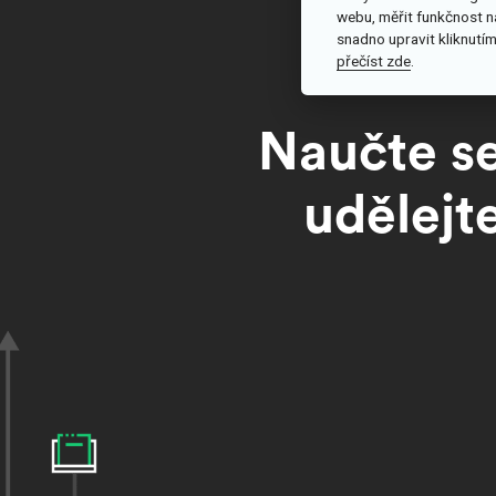
webu, měřit funkčnost n
snadno upravit kliknutím
přečíst zde
.
Naučte se
udělejt