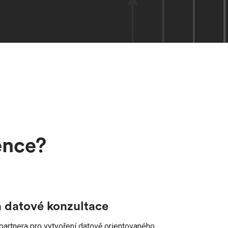
ence?
 datové konzultace
partnera pro vytvoření datově orientovaného