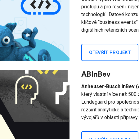
přístupu a pro řešení nej
technologií. Datové konzu
klíčové “business events” 
digitálních retenčních scén
OTEVŘÍT PROJEKT
ABInBev
Anheuser-Busch InBev (
který vlastní více než 500
Lundegaard pro společnost
rozšířit analytické a tech
vývojářů v oblasti přípravy