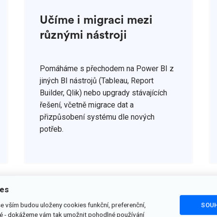
Učíme i migraci mezi
různými nástroji
Pomáháme s přechodem na Power BI z
jiných BI nástrojů (Tableau, Report
Builder, Qlik) nebo upgrady stávajících
řešení, včetně migrace dat a
přizpůsobení systému dle nových
potřeb.
ies
se vším budou uloženy cookies funkční, preferenční,
SOUH
vé - dokážeme vám tak umožnit pohodlné používání