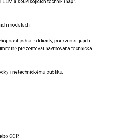
 LLM a souvisejících technik (např.
ních modelech.
opnost jednat s klienty, porozumět jejich
umitelně prezentovat navrhovaná technická
dky i netechnickému publiku.
nebo GCP.