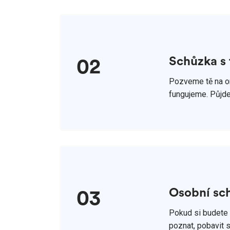
Schůzka
s
02
Pozveme tě na on
fungujeme. Půjde
Osobní sc
03
Pokud si budete s
poznat, pobavit s