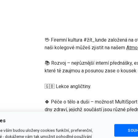
🖖 Firemní kultura #žít_lunde založená na o
naši kolegové můžeš zjistit na našem
Atmo
📚 Rozvoj – nejrůznější interní přednášky, 
které tě zaujmou a posunou zase o kousek 
🇬🇧 Lekce angličtiny.
🍀 Péče o tělo a duši – možnost MultiSport
dny zdraví, jejichž součástí jsou různé před
ies
🧇 Společné snídaně každé pondělí a středu
se vším budou uloženy cookies funkční, preferenční,
SOUH
vé - dokážeme vám tak umožnit pohodlné používání