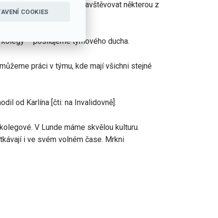
htít pracovat z domu nebo navštěvovat některou z
AVENÍ COOKIES
s kolegy – posilujeme týmového ducha.
ti můžeme práci v týmu, kde mají všichni stejné
l od Karlína [čti: na Invalidovně].
t kolegové. V Lunde máme skvělou kulturu.
otkávají i ve svém volném čase. Mrkni