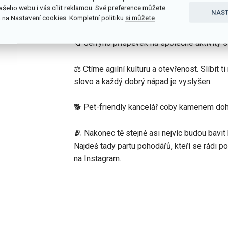
⌛ Flexibilita – je jen na tobě, zda budeš c
ašeho webu i vás cílit reklamou. Své preference můžete
NAST
našich kanceláří (Praha, Brno nebo Košice).
 na Nastavení cookies. Kompletní politiku
si můžete
🍻 Jerryho příspěvek na společné aktivity 
⚖️ Ctíme agilní kulturu a otevřenost. Slíbit 
slovo a každý dobrý nápad je vyslyšen.
🐕 Pet-friendly kancelář coby kamenem dohodi
🫂 Nakonec tě stejně asi nejvíc budou bavi
Najdeš tady partu pohodářů, kteří se rádi p
na
Instagram
.