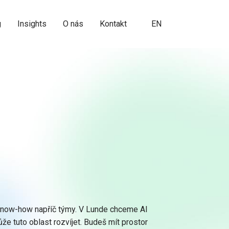
CZ
g
Insights
O nás
Kontakt
EN
t know-how napříč týmy. V Lunde chceme AI
že tuto oblast rozvíjet. Budeš mít prostor