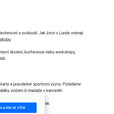
tevřenosti a svobodě. Jak život v Lunde vnímají
skopu
.
externí školení, konference nebo workshopy,
dál.
 karty a pravidelné sportovní výzvy. Pořádáme
nášky, cvičení či masáže v kanceláři.
. Odpolední svačiny v pátek.
LASÍM SE VŠÍM