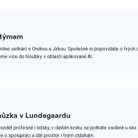
 týmem
line setkání s Ondrou a Jirkou. Společně si popovídáte o tvých 
me více do hloubky v oblasti aplikované AI.
hůzka v Lundegaardu
edět profesně i lidsky, v dalším kroku se potkáte osobně u nás v
e o spolupráci a dát prostor i tvým otázkám.