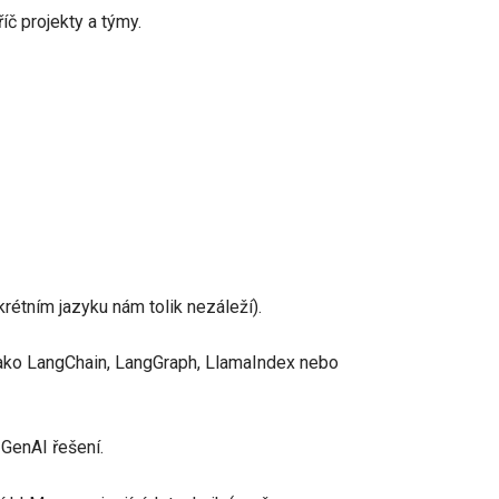
č projekty a týmy.
rétním jazyku nám tolik nezáleží).
ako LangChain, LangGraph, LlamaIndex nebo
GenAI řešení.