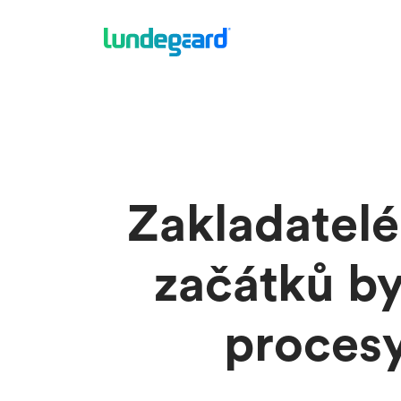
Zakladatel
začátků b
procesy