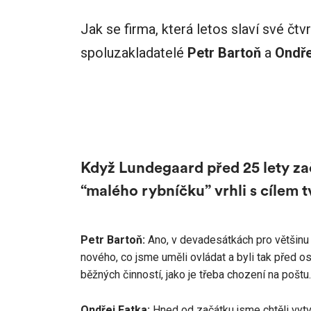
Jak se firma, která letos slaví své čtv
spoluzakladatelé
Petr Bartoň
a
Ondře
Když Lundegaard před 25 lety začí
“malého rybníčku” vrhli s cílem 
Petr Bartoň:
Ano, v devadesátkách pro většinu 
nového, co jsme uměli ovládat a byli tak před os
běžných činností, jako je třeba chození na po
Ondřej Fatka:
Hned od začátku jsme chtěli vytvá