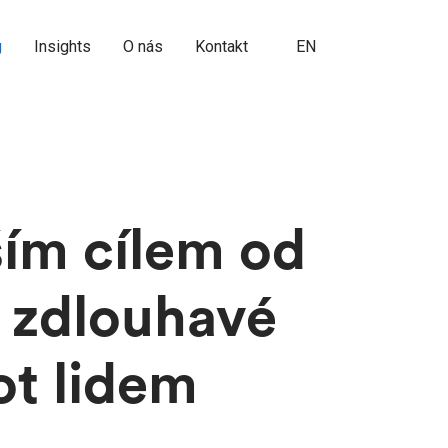
CZ
g
Insights
O nás
Kontakt
EN
ím cílem od
 zdlouhavé
ot lidem