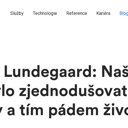
Služby
Technologie
Reference
Kariéra
Blo
é Lundegaard: Naš
ylo zjednodušovat
 a tím pádem živ