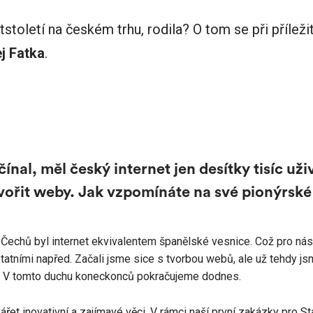
rtstoletí na českém trhu, rodila? O tom se při přílež
j Fatka
.
nal, měl český internet jen desítky tisíc uživ
tvořit weby. Jak vzpomínáte na své pionýrsk
Čechů byl internet ekvivalentem španělské vesnice. Což pro nás
tatními napřed. Začali jsme sice s tvorbou webů, ale už tehdy jsme
štu. V tomto duchu koneckonců pokračujeme dodnes.
řet inovativní a zajímavé věci. V rámci naší první zakázky pro S