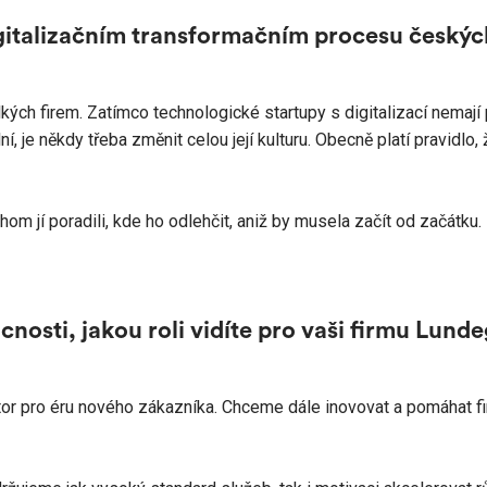
digitalizačním transformačním procesu český
kých firem. Zatímco technologické startupy s digitalizací nemají p
ní, je někdy třeba změnit celou její kulturu. Obecně platí pravidlo
hom jí poradili, kde ho odlehčit, aniž by musela začít od začátku.
osti, jakou roli vidíte pro vaši firmu Lund
tor pro éru nového zákazníka. Chceme dále inovovat a pomáhat 