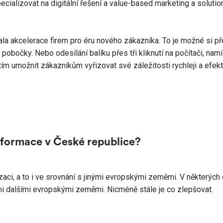
ializovat na digitální řešení a value-based marketing a solution
 akcelerace firem pro éru nového zákazníka. To je možné si před
obočky. Nebo odesílání balíku přes tři kliknutí na počítači, namí
 tím umožnit zákazníkům vyřizovat své záležitosti rychleji a efek
nsformace v České republice?
zaci, a to i ve srovnání s jinými evropskými zeměmi. V některých 
mi dalšími evropskými zeměmi. Nicméně stále je co zlepšovat.