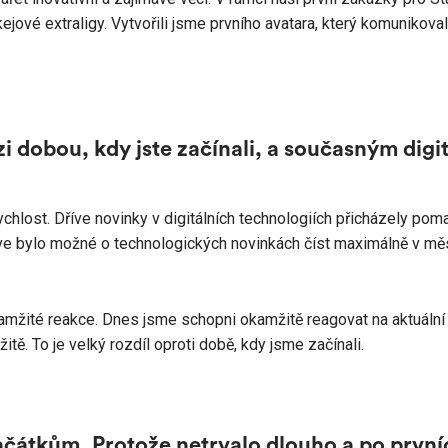
jové extraligy. Vytvořili jsme prvního avatara, který komunikoval
ezi dobou, kdy jste začínali, a současným dig
hlost. Dříve novinky v digitálních technologiích přicházely poma
ve bylo možné o technologických novinkách číst maximálně v měsí
.
amžité reakce. Dnes jsme schopni okamžitě reagovat na aktuální
tě. To je velký rozdíl oproti době, kdy jsme začínali.
začátkům. Protože netrvalo dlouho a po prvn