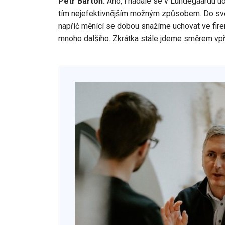
Petr Bartoň:
Ano, i nadále se v Lundegaardu udr
tím nejefektivnějším možným způsobem. Do světa 
napříč měnící se dobou snažíme uchovat ve firem
mnoho dalšího. Zkrátka stále jdeme směrem vp