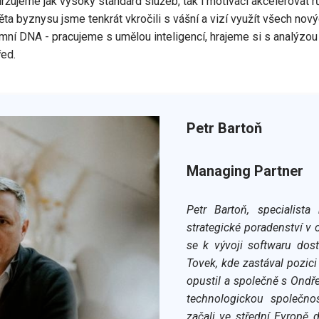
žujeme jak vysoký standard služeb, tak i motivaci akcelerovat rů
byznysu jsme tenkrát vkročili s vášní a vizí využít všech nových
ní DNA - pracujeme s umělou inteligencí, hrajeme si s analýzou c
řed.
Petr Bartoň
Managing Partner
Petr Bartoň, specialista
strategické poradenství v 
se k vývoji softwaru dos
Tovek, kde zastával pozic
opustil a společně s Ondře
technologickou společno
začali ve střední Evropě 