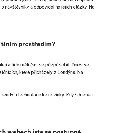
 s návštěvníky a odpovídal na jejich otázky. Na
itálním prostředím?
leji a lidé měli čas se přizpůsobit. Dnes se
čnících, které přicházely z Londýna. Na
 trendy a technologické novinky. Když dneska
ích webech jste se postupně