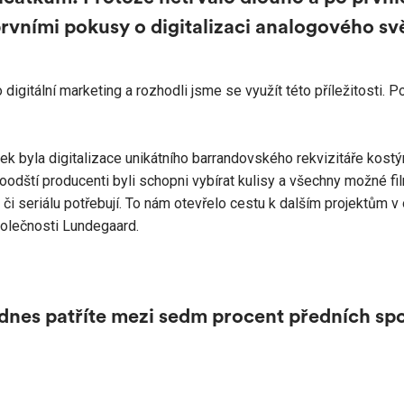
rvními pokusy o digitalizaci analogového sv
digitální marketing a rozhodli jsme se využít této příležitosti. 
ek byla digitalizace
unikátního barrandovského rekvizitáře kostý
odští producenti byli schopni vybírat kulisy a všechny možné film
či seriálu potřebují. To nám otevřelo cestu k dalším projektům v 
polečnosti Lundegaard.
e dnes patříte mezi sedm procent předních sp