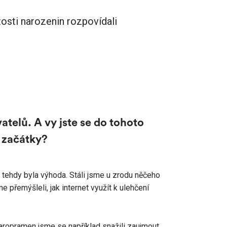
itosti narozenin rozpovídali
atelů. A vy jste se do tohoto
é začátky?
 tehdy byla výhoda. Stáli jsme u zrodu něčeho
 přemýšleli, jak internet využít k ulehčení
taropramen jsme se například snažili zaujmout