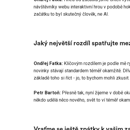
návštěvníky webu interaktivní hrou v podobě hoke
začátku to byl skutečný člověk, ne AI.
Jaký největší rozdíl spatřujte m
Ondřej Fatka:
Klíčovým rozdílem je podle mě ryc
novinky stávají standardem téměř okamžitě. Dří
základě toho si říct - jo, to bychom mohli zkusit
Petr Bartoň:
Přesně tak, nyní žijeme v době ok
někdo udělá něco nového, svět to ví téměř okamži
Vraťme se ještě zpátky k vašim 