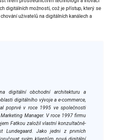
st firem prostřednictvím technologií a inovací
 digitálních možností, což je přístup, který se
hování uživatelů na digitálních kanálech a
 na digitální obchodní architekturu a
oblasti digitálního vývoje a e-commerce,
tal poprvé v roce 1995 ve společnosti
i Marketing Manager. V roce 1997 firmu
jem Fatkou založil vlastní konzultačně-
st Lundegaard. Jako jedni z prvních
doručovat svým klientům nová digitální