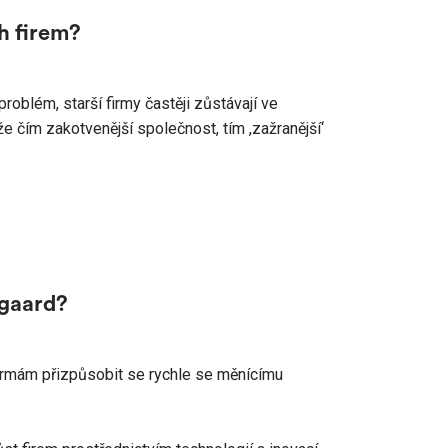
ch firem?
roblém, starší firmy častěji zůstávají ve
, že čím zakotvenější společnost, tím ,zažranější‘
egaard?
firmám přizpůsobit se rychle se měnícímu