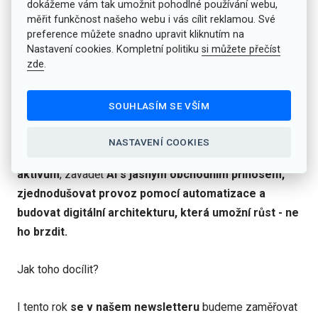
dokážeme vám tak umožnit pohodlné používání webu,
měřit funkčnost našeho webu i vás cílit reklamou. Své
preference můžete snadno upravit kliknutím na
Nastavení cookies. Kompletní politiku
si můžete přečíst
⏩️ Rok 2026: Rok, kdy se digitální strategie
zde
.
mění na byznysovou nutnost
SOUHLASÍM SE VŠÍM
V prostředí rostoucí regulace, tlaku na efektivitu a
nástupu AI už nestačí jen „držet krok“. Klíčové bude umět
NASTAVENÍ COOKIES
řídit zákaznickou zkušenost jako strategické
aktivum
, zavádět
AI s jasným obchodním přínosem,
zjednodušovat provoz pomocí automatizace a
budovat digitální architekturu, která umožní růst - ne
ho brzdit.
Jak toho docílit?
I tento rok
se v našem newsletteru
budeme zaměřovat