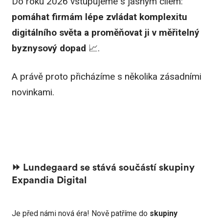
Do roku 2026 vstupujeme s jasným cílem:
pomáhat firmám lépe zvládat komplexitu
digitálního světa a proměňovat ji v měřitelný
byznysový dopad
📈.
A právě proto přicházíme s několika zásadními
novinkami.
⏩️ Lundegaard se stává součástí skupiny
Expandia Digital
Je před námi nová éra! Nově patříme do
skupiny