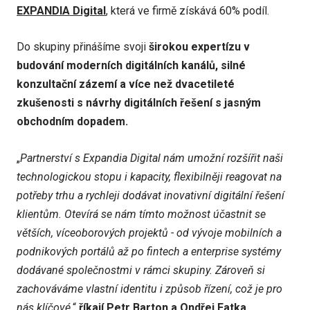
EXPANDIA Digital
, která ve firmě získává 60% podíl.
Do skupiny přinášíme svoji
širokou expertízu v
budování moderních digitálních kanálů, silné
konzultační zázemí a více než dvacetileté
zkušenosti s návrhy digitálních řešení s jasným
obchodním dopadem.
„
Partnerství s Expandia Digital nám umožní rozšířit naši
technologickou stopu i kapacity, flexibilněji reagovat na
potřeby trhu a rychleji dodávat inovativní digitální řešení
klientům. Otevírá se nám tímto možnost účastnit se
větších, víceoborových projektů - od vývoje mobilních a
podnikových portálů až po fintech a enterprise systémy
dodávané společnostmi v rámci skupiny. Zároveň si
zachováváme vlastní identitu i způsob řízení, což je pro
nás klíčové,
“
říkají
Petr Barton
a
Ondřej Fatka
,