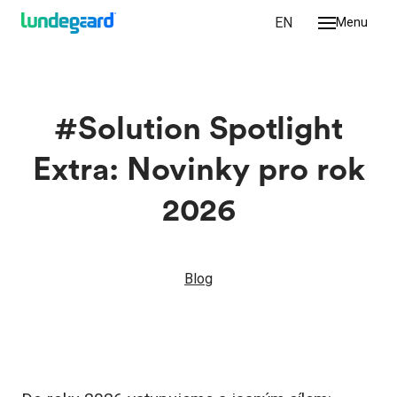
CZ
EN
Menu
y
ologie
ence
#Solution Spotlight
ra
Extra: Novinky pro rok
2026
hts
Blog
kt