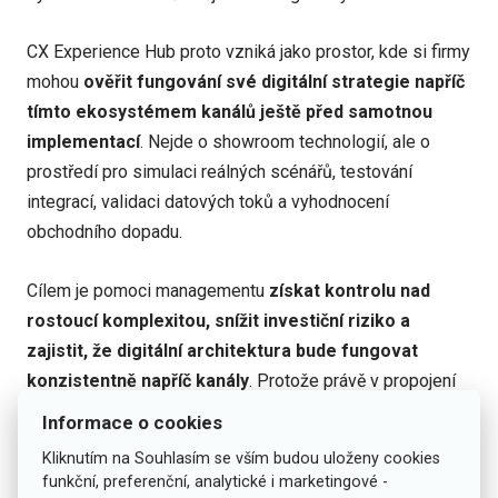
CX Experience Hub proto vzniká jako prostor, kde si firmy
mohou
ověřit fungování své digitální strategie napříč
tímto ekosystémem kanálů ještě před samotnou
implementací
. Nejde o showroom technologií, ale o
prostředí pro simulaci reálných scénářů, testování
integrací, validaci datových toků a vyhodnocení
obchodního dopadu.
Cílem je pomoci managementu
získat kontrolu nad
rostoucí komplexitou, snížit investiční riziko a
zajistit, že digitální architektura bude fungovat
konzistentně napříč kanály
. Protože právě v propojení
těchto světů dnes vzniká – nebo se ztrácí – konkurenční
Informace o cookies
výhoda.
Kliknutím na Souhlasím se vším budou uloženy cookies
funkční, preferenční, analytické i marketingové -