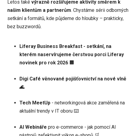
Letos také
výrazně rozšiřujeme aktivity směrem k
našim klientům a partnerům
. Chystáme sérii odborných
setkání a formátů, kde půjdeme do hloubky – prakticky,
bez buzzwordů.
Liferay Business Breakfast - setkání, na
kterém naservírujeme čerstvou porci Liferay
novinek pro rok 2026 🟦
Digi Café věnované pojišťovnictví na nové vlně
🌊
Tech MeetUp
- networkingová akce zaměřená na
aktuální trendy v IT oboru ⌨️
AI Webináře
pro e-commerce - jak pomocí AI
nástrojů zefektivnit výkon e-shopů 🛒