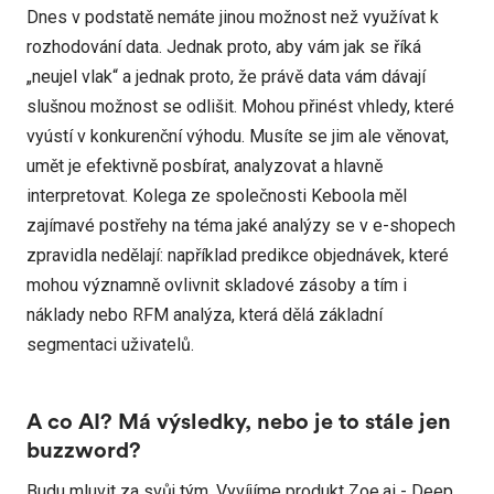
Dnes v podstatě nemáte jinou možnost než využívat k
rozhodování data. Jednak proto, aby vám jak se říká
„neujel vlak“ a jednak proto, že právě data vám dávají
slušnou možnost se odlišit. Mohou přinést vhledy, které
vyústí v konkurenční výhodu. Musíte se jim ale věnovat,
umět je efektivně posbírat, analyzovat a hlavně
interpretovat. Kolega ze společnosti Keboola měl
zajímavé postřehy na téma jaké analýzy se v e-shopech
zpravidla nedělají: například predikce objednávek, které
mohou významně ovlivnit skladové zásoby a tím i
náklady nebo RFM analýza, která dělá základní
segmentaci uživatelů.
A co AI? Má výsledky, nebo je to stále jen
buzzword?
Budu mluvit za svůj tým. Vyvíjíme produkt
Zoe.ai
- Deep