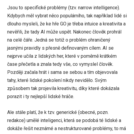
Jsou to specifické problémy (tzv. narrow intelligence).
Kdybych měl vybrat něco populárního, tak například lidé si
dlouho mysleli, že ke hře GO je třeba intuice a kreativita a
nevěřili, že tady AI může uspět. Nakonec člověk prohrál
na celé čáře. Jedná se totiž o problém ohraničený
jasnými pravidly s přesně definovaným cílem. AI se
nejprve učila z lidských her, které v poměrně krátkém
čase přečetla a znala tedy vše, co vymyslel člověk.
Později začala hrát i sama se sebou a tím objevovala
tahy, které lidské pokolení nikdy nevidělo. Svým
způsobem tak projevila kreativitu, díky které dokázala
porazit i ty nejlepší lidské hráče.
Ale stále platí, že k tzv. generické (obecné, pozn.
redakce) umělé inteligenci, která se podobá té lidské a
dokáže řešit neznámé a nestrukturované problémy, to má