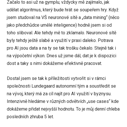
Začalo to asi už na gymplu; vždycky mě zajímalo, jak
udělat algoritmus, který bude hrát se soupeřem hry. Když
jsem studoval na VŠ neuronové sítě a „data mining“ (něco
jako předchůdce umělé inteligence) hodně jsem si od
toho sliboval. Ale tehdy mě to zklamalo. Neuronové sítě
byly tehdy ještě slabé a využití v praxi daleko. Potrava
pro AI jsou data a na ty se tak trošku čekalo. Stejně tak i
na výpočetní výkon. Dnes už jsme dál, dat je k dispozici
dost a taky s nimi dokážeme efektivně pracovat.
Dostal jsem se tak k příležitosti vytvořit si v rámci
společnosti Lundegaard autonomní tým a soustředit se
na vývoj, který má za cíl najít pro AI využití v byznysu.
Intenzivně hledáme v různých odvětvích „use cases“ kde
dokážeme přidat nejvyšší hodnotu. To je můj denní chleba
posledních zhruba 5 let.